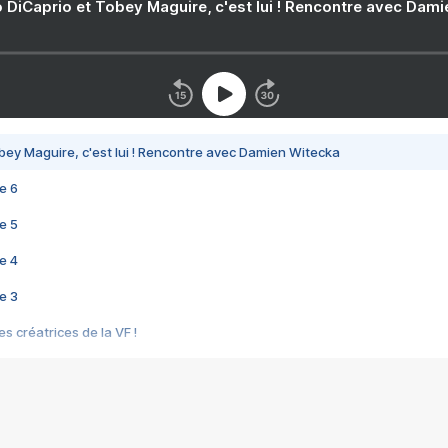
 DiCaprio et Tobey Maguire, c'est lui ! Rencontre avec Dam
bey Maguire, c'est lui ! Rencontre avec Damien Witecka
e 6
e 5
e 4
e 3
s créatrices de la VF !
e 2
e 1
e Mektoub My Love arrive enfin ! Rencontre avec Shaïn Boumedine et Sal