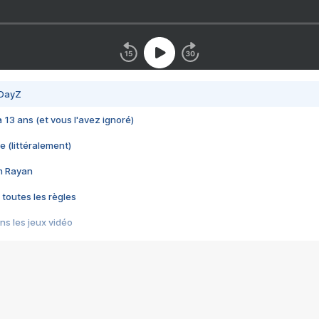
 DayZ
 a 13 ans (et vous l'avez ignoré)
e (littéralement)
im Rayan
 toutes les règles
s les jeux vidéo
us choquant de Rockstar ? - Le scandale BULLY
e plus moche de Steam
du RÊVE tourne au CAUCHEMAR