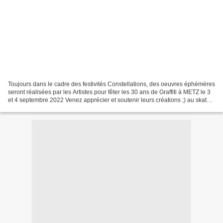
Toujours dans le cadre des festivités Constellations, des oeuvres éphémères
seront réalisées par les Artistes pour fêter les 30 ans de Graffiti à METZ le 3
et 4 septembre 2022 Venez apprécier et soutenir leurs créations ;) au skate
Park (Longeville les...