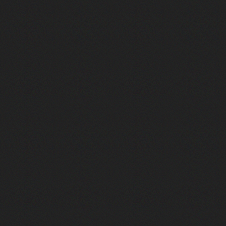
FACE A #12 : Natasha St-Pier rac
FACE A #11 : Patrick Bruel racon
FACE A #10 : Michael Jones raco
FACE A #9 : Garou raconte "Sous l
FACE A #8 : Christophe Willem ra
FACE A #7 : Larusso raconte "Tu m
FACE A #6 : Zazie raconte "Zen"
FACE A #5 : Vitaa raconte "À fleur 
FACE A #4 : Indochine raconte "J'
FACE A #3 : Matt Pokora raconte "
FACE A #2 : Patrick Bruel raconte 
FACE A #1 : Jenifer raconte "J'att