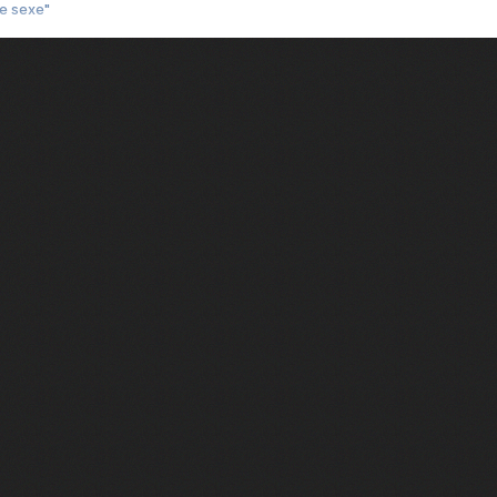
3e sexe"
 chelou"
 "Au café des délices"
min"
nte "Cassé"
conte "Born to be alive"
e moi"
nte "A nos actes manqués" (avec Jean-Jacques Goldman)
ha"
rce qu'on vient de loin"
'aventurier"
air latino"
 feux d'artifice"