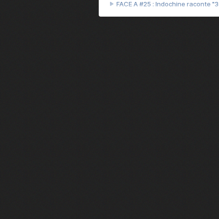
FACE A #25 : Indochine raconte "
FACE A #24 : Zaho raconte "C'est
FACE A #23 : Patrick Bruel raconte
FACE A #22 : Kyo raconte "Le che
FACE A #21 : Nolwenn Leroy raco
FACE A #20 : Patrick Hernandez ra
FACE A #19 : Lorie raconte "Près d
FACE A #18 : Michael Jones raco
FACE A #17 : Khaled raconte "Aïc
FACE A #16 : Corneille raconte "Pa
FACE A #15 : Indochine raconte "L
FACE A #14 : Lorie raconte "Sur un 
FACE A #13 : Calogero raconte "Les