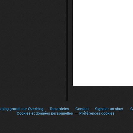
 blog gratuit sur Overblog
Top articles
Contact
Signaler un abus
C
Cookies et données personnelles
Préférences cookies