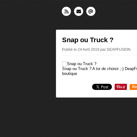
Snap ou Truck ?
Publié le 24 Avril 2019 par DEAPFUSION
Snap ou Truck ? A toi de choisir ;-) DeapFu
boutique
Re
0