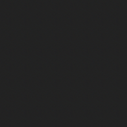
onte "Mourir demain" (avec Pascal Obispo)
te "Place des Grands Hommes"
nte "Je te donne" (avec Jean-Jacques Goldman)
e vent" (duo avec Céline Dion)
conte "Double Je"
'oublieras"
de toi"
ai demandé à la lune"
Elle me contrôle"
"Casser la voix"
ends l'amour"