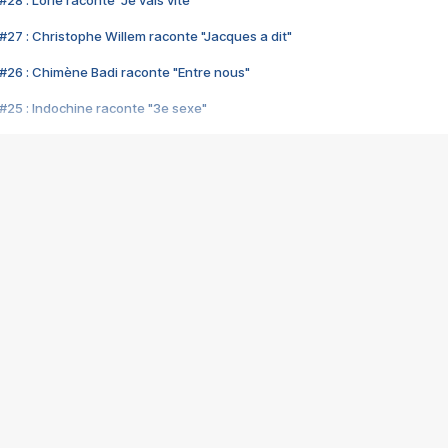
28 : Lorie raconte "Je vais vite"
#27 : Christophe Willem raconte "Jacques a dit"
#26 : Chimène Badi raconte "Entre nous"
#25 : Indochine raconte "3e sexe"
#24 : Zaho raconte "C'est chelou"
#23 : Patrick Bruel raconte "Au café des délices"
#22 : Kyo raconte "Le chemin"
#21 : Nolwenn Leroy raconte "Cassé"
#20 : Patrick Hernandez raconte "Born to be alive"
#19 : Lorie raconte "Près de moi"
#18 : Michael Jones raconte "A nos actes manqués" (avec Jean-Jacque
#17 : Khaled raconte "Aïcha"
#16 : Corneille raconte "Parce qu'on vient de loin"