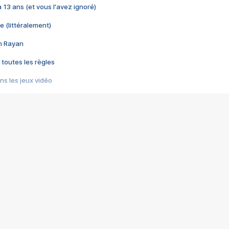
 a 13 ans (et vous l'avez ignoré)
e (littéralement)
im Rayan
 toutes les règles
s les jeux vidéo
us choquant de Rockstar ? - Le scandale BULLY
e plus moche de Steam
du RÊVE tourne au CAUCHEMAR
pendant 8 heures
it… à tort
umiliés par un jeu vidéo
ire - Final Fantasy 8
ti un empire - Age of Empires