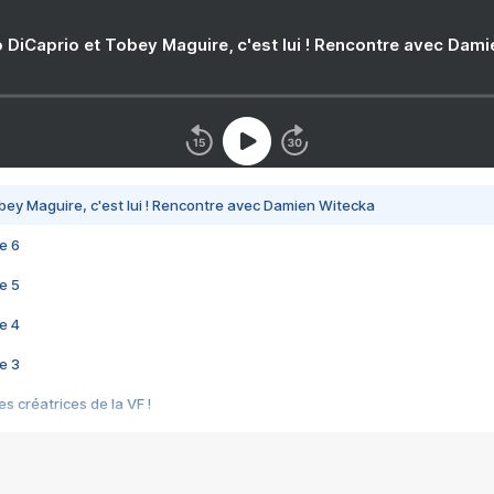
 DiCaprio et Tobey Maguire, c'est lui ! Rencontre avec Dam
bey Maguire, c'est lui ! Rencontre avec Damien Witecka
e 6
e 5
e 4
e 3
s créatrices de la VF !
e 2
e 1