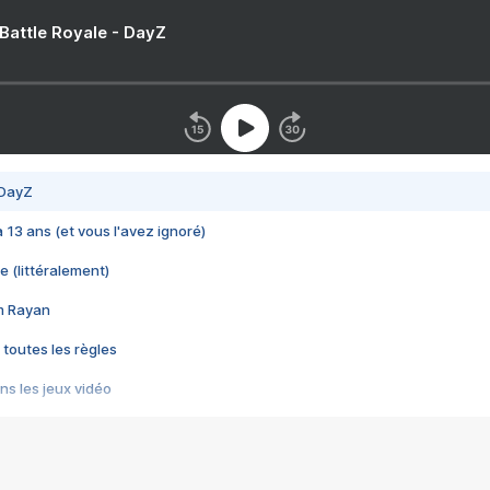
 Battle Royale - DayZ
 DayZ
 a 13 ans (et vous l'avez ignoré)
e (littéralement)
im Rayan
 toutes les règles
s les jeux vidéo
us choquant de Rockstar ? - Le scandale BULLY
e plus moche de Steam